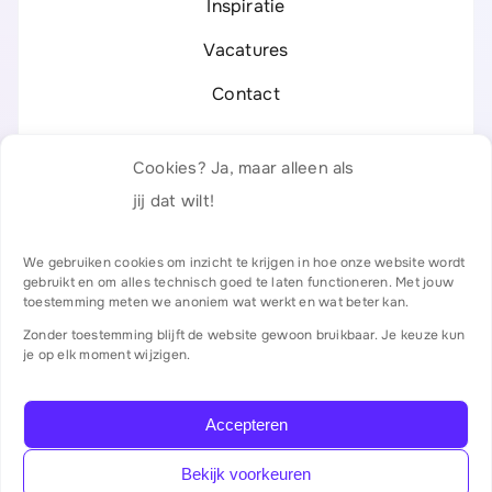
Inspiratie
Vacatures
Contact
Legal
Cookies? Ja, maar alleen als
Privacyverklaring
jij dat wilt!
Responsible Disclosure
We gebruiken cookies om inzicht te krijgen in hoe onze website wordt
gebruikt en om alles technisch goed te laten functioneren. Met jouw
Algemene voorwaarden
toestemming meten we anoniem wat werkt en wat beter kan.
Zonder toestemming blijft de website gewoon bruikbaar. Je keuze kun
Certificaten & partners
je op elk moment wijzigen.
Accepteren
Bekijk voorkeuren
©
2026
Digital Chefs