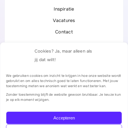
Inspiratie
Vacatures
Contact
Legal
Cookies? Ja, maar alleen als
Privacyverklaring
jij dat wilt!
Responsible Disclosure
We gebruiken cookies om inzicht te krijgen in hoe onze website wordt
gebruikt en om alles technisch goed te laten functioneren. Met jouw
Algemene voorwaarden
toestemming meten we anoniem wat werkt en wat beter kan.
Zonder toestemming blijft de website gewoon bruikbaar. Je keuze kun
Certificaten & partners
je op elk moment wijzigen.
Accepteren