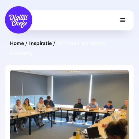
Ga
naar
Toggle
inhoud
Navigat
Home
Home
/
Inspiratie
/
BETA-test bij Jumbo
Academy
Over ons
Projecten
Inspiratie
Vacatures
Contact