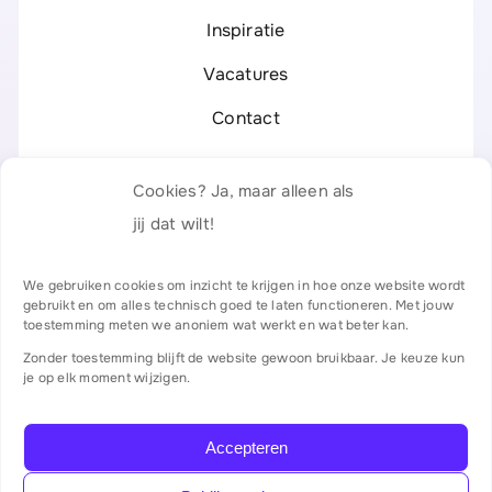
Inspiratie
Vacatures
Contact
Legal
Cookies? Ja, maar alleen als
Privacyverklaring
jij dat wilt!
Responsible Disclosure
We gebruiken cookies om inzicht te krijgen in hoe onze website wordt
gebruikt en om alles technisch goed te laten functioneren. Met jouw
Algemene voorwaarden
toestemming meten we anoniem wat werkt en wat beter kan.
Zonder toestemming blijft de website gewoon bruikbaar. Je keuze kun
Certificaten & partners
je op elk moment wijzigen.
Accepteren