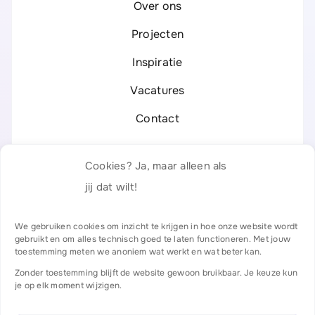
Over ons
Projecten
Inspiratie
Vacatures
Contact
Legal
Cookies? Ja, maar alleen als
Privacyverklaring
jij dat wilt!
Responsible Disclosure
We gebruiken cookies om inzicht te krijgen in hoe onze website wordt
gebruikt en om alles technisch goed te laten functioneren. Met jouw
Algemene voorwaarden
toestemming meten we anoniem wat werkt en wat beter kan.
Zonder toestemming blijft de website gewoon bruikbaar. Je keuze kun
Certificaten & partners
je op elk moment wijzigen.