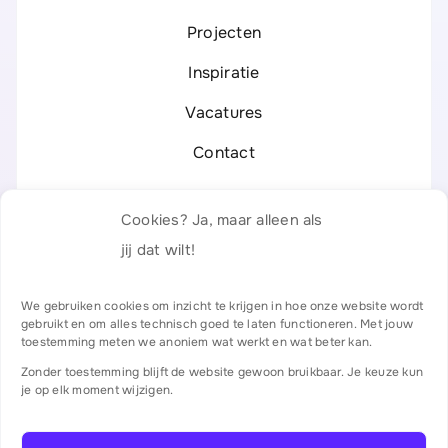
Projecten
Inspiratie
Vacatures
Contact
Legal
Cookies? Ja, maar alleen als
Privacyverklaring
jij dat wilt!
Responsible Disclosure
We gebruiken cookies om inzicht te krijgen in hoe onze website wordt
gebruikt en om alles technisch goed te laten functioneren. Met jouw
Algemene voorwaarden
toestemming meten we anoniem wat werkt en wat beter kan.
Zonder toestemming blijft de website gewoon bruikbaar. Je keuze kun
Certificaten & partners
je op elk moment wijzigen.