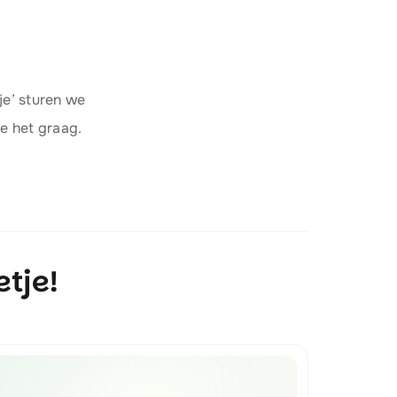
je’ sturen we
je het graag.
etje!