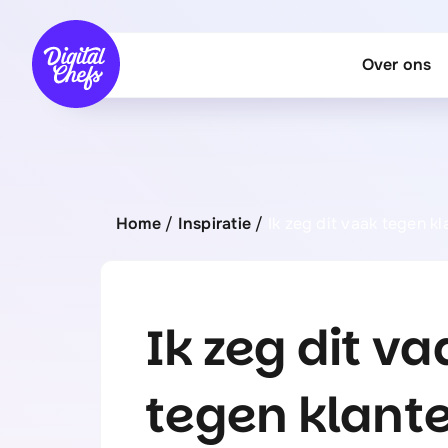
Ga
naar
Over ons
inhoud
Home
/
Inspiratie
/
Ik zeg dit vaak tegen k
Ik zeg dit va
tegen klant