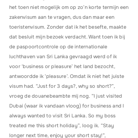
het toen niet mogelijk om op zo’n korte termijn een
zakenvisum aan te vragen, dus dan maar een
toeristenvisum. Zonder dat ik het besefte, maakte
dat besluit mijn bezoek verdacht. Want toen ik bij
de paspoortcontrole op de internationale
luchthaven van Sri Lanka gevraagd werd of ik
voor ‘business or pleasure’ het land bezocht,
antwoordde ik ‘pleasure’. Omdat ik niet het juiste
visum had. “Just for 3 days?, why so short?”,
vroeg de douanebeambte mij nog. “I just visited
Dubai (waar ik vandaan vloog) for business and I
always wanted to visit Sri Lanka. So my boss
treated me this short holiday”, loog ik. “Stay
longer next time, enjoy your short stay!”,